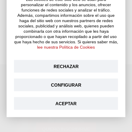
2021
personalizar el contenido y los anuncios, ofrecer
39,90 €
funciones de redes sociales y analizar el tráfico.
(Impuestos incluidos)
Además, compartimos información sobre el uso que
haga del sitio web con nuestros partners de redes
Antes de entrar a nuestra
sociales, publicidad y análisis web, quienes pueden
combinarla con otra información que les haya
tienda online...
proporcionado o que hayan recopilado a partir del uso
que haya hecho de sus servicios. Si quieres saber más,
lee nuestra Política de Cookies
¿Eres mayor de edad?
Sí, lo soy
Aún no
RECHAZAR
CLUB DE VINOS
CONFIGURAR
“EL SUMILLER”
ACEPTAR
Un club para amantes del vino, que te permitirá recibir
cada mes vinos seleccionados por nuestro Sumiller.
QUIERO INSCRIBIRME