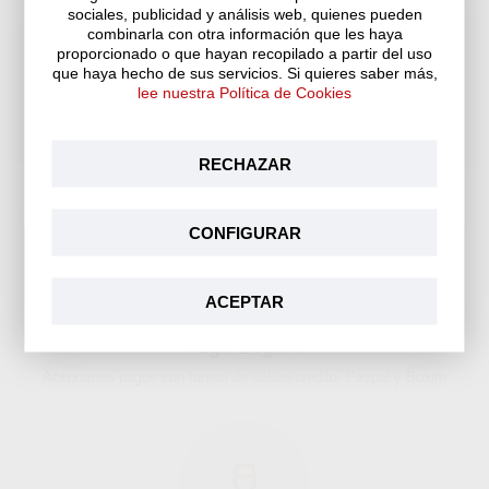
Antes de entrar a nuestra
sociales, publicidad y análisis web, quienes pueden
combinarla con otra información que les haya
tienda online...
proporcionado o que hayan recopilado a partir del uso
que haya hecho de sus servicios. Si quieres saber más,
lee nuestra Política de Cookies
¿Eres mayor de edad?
Entrega 24/72h
Transporte gratuito en península para pedidos superiores a 60 €
Sí, lo soy
Aún no
RECHAZAR
CONFIGURAR
ACEPTAR
Pago Seguro
Aceptamos pagos con tarjeta de débito/crédito, Paypal y Bizum