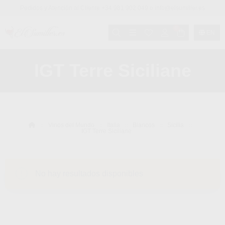
Pedidos y Atención al Cliente +34 981 902 049 o info@elsumiller.es
0
EN
IGT Terre Siciliane
Vinos del Mundo
Italia
Blancos
Sicilia
IGT Terre Siciliane
No hay resultados disponibles