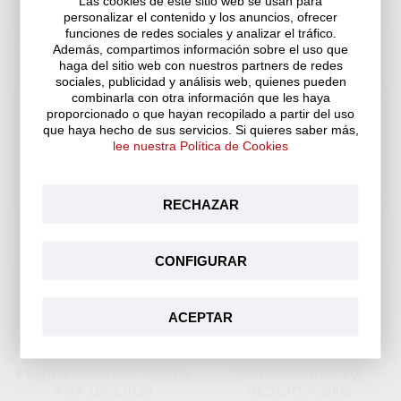
Las cookies de este sitio web se usan para
personalizar el contenido y los anuncios, ofrecer
funciones de redes sociales y analizar el tráfico.
Además, compartimos información sobre el uso que
haga del sitio web con nuestros partners de redes
Antes de entrar a nuestra
sociales, publicidad y análisis web, quienes pueden
combinarla con otra información que les haya
tienda online...
EL TRESILLO
OLD MOUNTAIN 2005
proporcionado o que hayan recopilado a partir del uso
AMONTILLADO FINO
(0,375 L.)
que haya hecho de sus servicios. Si quieres saber más,
lee nuestra Política de Cookies
¿Eres mayor de edad?
40,90 €
114,95 €
(Impuestos incluidos)
(Impuestos incluidos)
Sí, lo soy
Aún no
RECHAZAR
CONFIGURAR
ACEPTAR
PEDRO XIMÉNEZ SANTA
TORO ALBALÁ PX
ANA 1861 (0.5)
RESERVA 2002