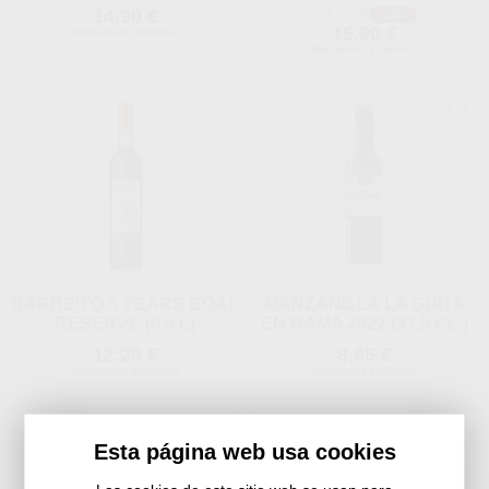
14,90 €
18,20 €
-13%
15,90 €
(Impuestos incluidos)
(Impuestos incluidos)
BARBEITO 5 YEARS BOAL
MANZANILLA LA GUITA
RESERVE (0,5 L)
EN RAMA 2022 (37,5 CL.)
12,20 €
8,95 €
(Impuestos incluidos)
(Impuestos incluidos)
Esta página web usa cookies