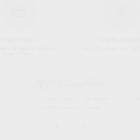
Pago Seguro
Amplio catálog
gos con tarjeta de débito/crédito,
Más de 500 referencias en nuest
Paypal y Bizum
ontact Us
-
Terms of Use and Contracting
-
Shipping Costs
-
Secure Pay
© 2026 ElSumiller.es. All rights reserved