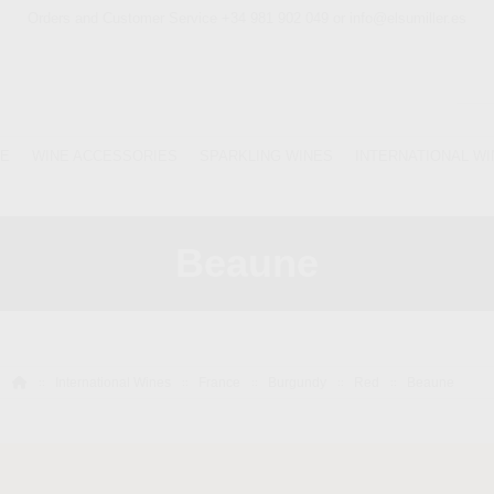
Orders and Customer Service +34 981 902 049 or info@elsumiller.es
NE
WINE ACCESSORIES
SPARKLING WINES
INTERNATIONAL W
Beaune
International Wines
France
Burgundy
Red
Beaune