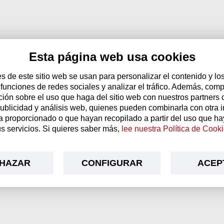
Esta página web usa cookies
Antes de entrar a nuestra tienda
s de este sitio web se usan para personalizar el contenido y lo
 funciones de redes sociales y analizar el tráfico. Además, com
online...
ción sobre el uso que haga del sitio web con nuestros partners 
B DE VINOS “EL SUMIL
publicidad y análisis web, quienes pueden combinarla con otra 
¿Eres mayor de edad?
a proporcionado o que hayan recopilado a partir del uso que h
s servicios. Si quieres saber más,
lee nuestra Política de Cook
es del vino, que te permitirá recibir cada mes vinos seleccionados po
Sí, lo soy
Aún no
QUIERO INSCRIBIRME
HAZAR
CONFIGURAR
ACEP