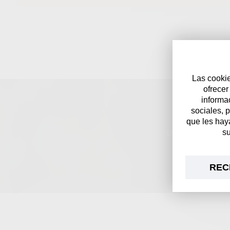
Las cookie
ofrecer
informa
CLU
sociales, 
que les hay
su
Un club para amant
REC