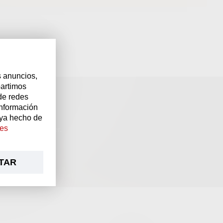
s anuncios,
partimos
de redes
LER”
información
aya hecho de
ies
r nuestro Sumiller.
TAR