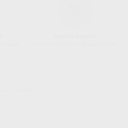
o
Nuestro Sumiller
ro catálogo
Conoce a Juan Ayerbe, sumiller experto en vinos
ment
-
Who We Are